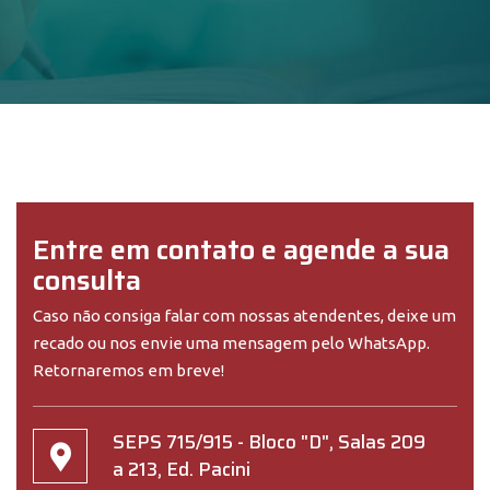
Entre em contato e agende a sua
consulta
Caso não consiga falar com nossas atendentes, deixe um
recado ou nos envie uma mensagem pelo WhatsApp.
Retornaremos em breve!
SEPS 715/915 - Bloco "D", Salas 209
a 213, Ed. Pacini